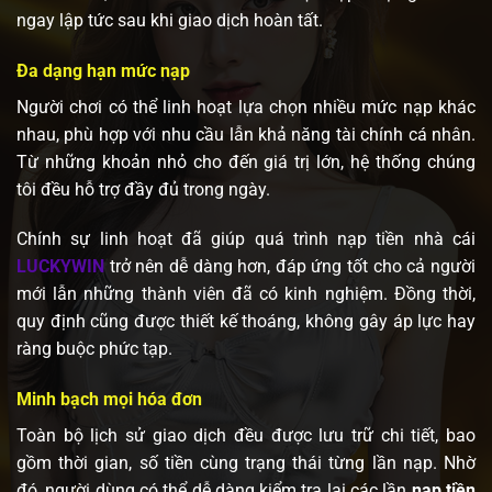
ngay lập tức sau khi giao dịch hoàn tất.
Đa dạng hạn mức nạp
Người chơi có thể linh hoạt lựa chọn nhiều mức nạp khác
nhau, phù hợp với nhu cầu lẫn khả năng tài chính cá nhân.
Từ những khoản nhỏ cho đến giá trị lớn, hệ thống chúng
tôi đều hỗ trợ đầy đủ trong ngày.
Chính sự linh hoạt đã giúp quá trình nạp tiền nhà cái
LUCKYWIN
trở nên dễ dàng hơn, đáp ứng tốt cho cả người
mới lẫn những thành viên đã có kinh nghiệm. Đồng thời,
quy định cũng được thiết kế thoáng, không gây áp lực hay
ràng buộc phức tạp.
Minh bạch mọi hóa đơn
Toàn bộ lịch sử giao dịch đều được lưu trữ chi tiết, bao
gồm thời gian, số tiền cùng trạng thái từng lần nạp. Nhờ
đó, người dùng có thể dễ dàng kiểm tra lại các lần
nạp tiền