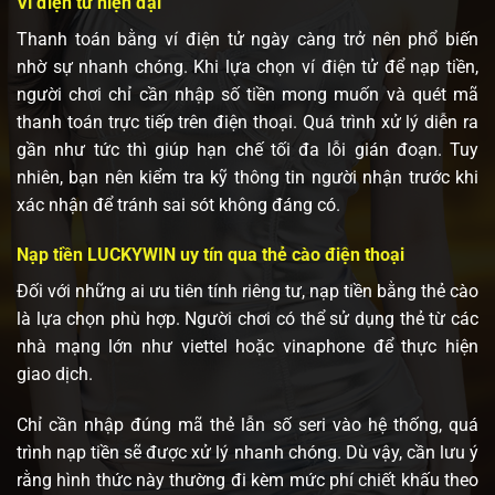
Ví điện tử hiện đại
Thanh toán bằng ví điện tử ngày càng trở nên phổ biến
nhờ sự nhanh chóng. Khi lựa chọn ví điện tử để nạp tiền,
người chơi chỉ cần nhập số tiền mong muốn và quét mã
thanh toán trực tiếp trên điện thoại. Quá trình xử lý diễn ra
gần như tức thì giúp hạn chế tối đa lỗi gián đoạn. Tuy
nhiên, bạn nên kiểm tra kỹ thông tin người nhận trước khi
xác nhận để tránh sai sót không đáng có.
Nạp tiền LUCKYWIN uy tín qua thẻ cào điện thoại
Đối với những ai ưu tiên tính riêng tư, nạp tiền bằng thẻ cào
là lựa chọn phù hợp. Người chơi có thể sử dụng thẻ từ các
nhà mạng lớn như viettel hoặc vinaphone để thực hiện
giao dịch.
Chỉ cần nhập đúng mã thẻ lẫn số seri vào hệ thống, quá
trình nạp tiền sẽ được xử lý nhanh chóng. Dù vậy, cần lưu ý
rằng hình thức này thường đi kèm mức phí chiết khấu theo