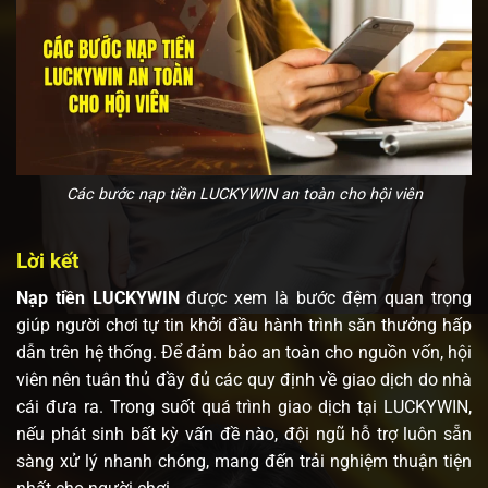
Các bước nạp tiền LUCKYWIN an toàn cho hội viên
Lời kết
Nạp tiền LUCKYWIN
được xem là bước đệm quan trọng
giúp người chơi tự tin khởi đầu hành trình săn thưởng hấp
dẫn trên hệ thống. Để đảm bảo an toàn cho nguồn vốn, hội
viên nên tuân thủ đầy đủ các quy định về giao dịch do nhà
cái đưa ra. Trong suốt quá trình giao dịch tại LUCKYWIN,
nếu phát sinh bất kỳ vấn đề nào, đội ngũ hỗ trợ luôn sẵn
sàng xử lý nhanh chóng, mang đến trải nghiệm thuận tiện