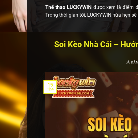
Thể thao LUCKYWIN
được xem là điểm đế
Trong thời gian tới, LUCKYWIN hứa hẹn sẽ t
Soi Kèo Nhà Cái – Hướ
ĐÃ ĐĂ
15
Th4