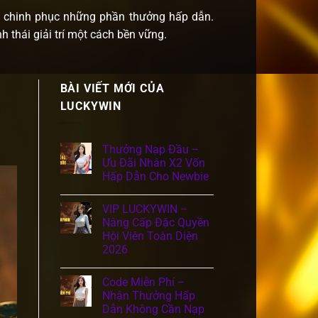
o chinh phục những phần thưởng hấp dẫn.
 thái giải trí một cách bền vững.
BÀI VIẾT MỚI CỦA
LUCKYWIN
Thưởng Nạp Đầu –
Ưu Đãi Nhân X2 Vốn
Hấp Dẫn Cho Newbie
VIP LUCKYWIN –
Nâng Cấp Đặc Quyền
Hội Viên Toàn Diện
2026
Code Miễn Phí –
Nhận Thưởng Hấp
Dẫn Không Cần Nạp