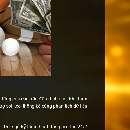
động của các trận đấu đỉnh cao. Khi tham
rợ soi kèo, thống kê cùng phân tích dữ liệu
 Đội ngũ kỹ thuật hoạt động liên tục 24/7