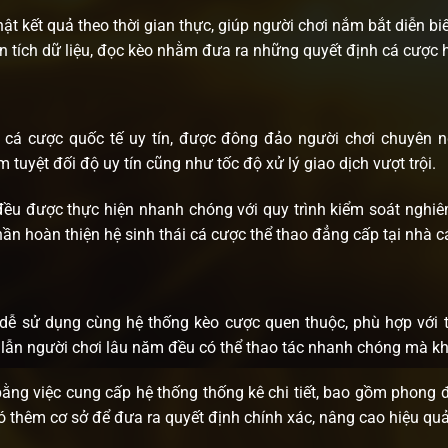
hật kết quả theo thời gian thực, giúp người chơi nắm bắt diễn b
n tích dữ liệu, đọc kèo nhằm đưa ra những quyết định cá cược 
á cược quốc tế uy tín, được đông đảo người chơi chuyên ngh
yệt đối độ uy tín cũng như tốc độ xử lý giao dịch vượt trội.
 đều được thực hiện nhanh chóng với quy trình kiểm soát nghi
 hoàn thiện hệ sinh thái cá cược thể thao đẳng cấp tại nhà cá
 dễ sử dụng cùng hệ thống kèo cược quen thuộc, phù hợp với t
ới lẫn người chơi lâu năm đều có thể thao tác nhanh chóng mà k
bằng việc cung cấp hệ thống thống kê chi tiết, bao gồm phong đ
ó thêm cơ sở để đưa ra quyết định chính xác, nâng cao hiệu quả 