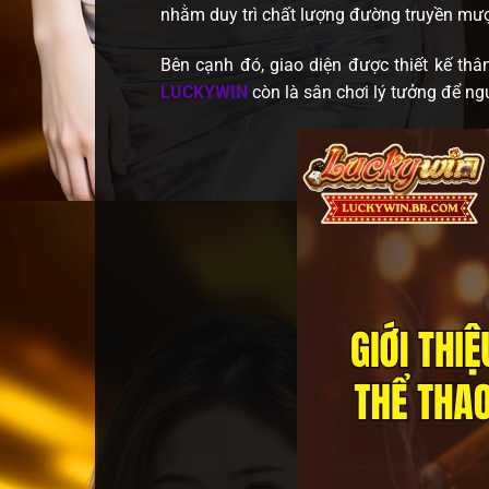
nhằm duy trì chất lượng đường truyền mượt
Bên cạnh đó, giao diện được thiết kế thâ
LUCKYWIN
còn là sân chơi lý tưởng để ng