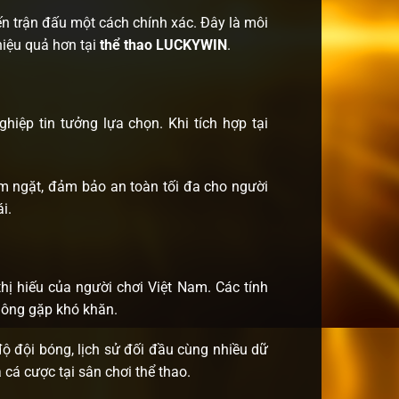
iến trận đấu một cách chính xác. Đây là môi
hiệu quả hơn tại
thể thao LUCKYWIN
.
iệp tin tưởng lựa chọn. Khi tích hợp tại
êm ngặt, đảm bảo an toàn tối đa cho người
i.
hị hiếu của người chơi Việt Nam. Các tính
hông gặp khó khăn.
ộ đội bóng, lịch sử đối đầu cùng nhiều dữ
cá cược tại sân chơi thể thao.