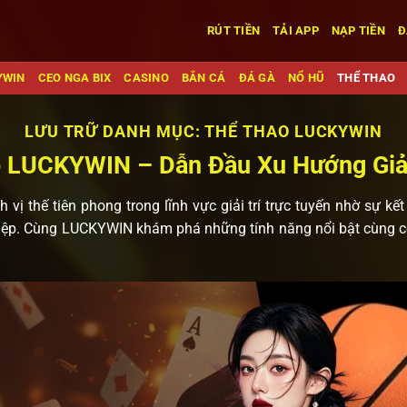
RÚT TIỀN
TẢI APP
NẠP TIỀN
Đ
YWIN
CEO NGA BIX
CASINO
BẮN CÁ
ĐÁ GÀ
NỔ HŨ
THỂ THAO
LƯU TRỮ DANH MỤC:
THỂ THAO LUCKYWIN
 LUCKYWIN – Dẫn Đầu Xu Hướng Giải
vị thế tiên phong trong lĩnh vực giải trí trực tuyến nhờ sự kết
iệp. Cùng LUCKYWIN khám phá những tính năng nổi bật cùng c