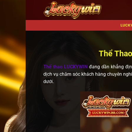
Chuyển
đến
nội
dung
LUCK
Thể Thao
Thể thao LUCKYWIN
đang dần khẳng định 
dịch vụ chăm sóc khách hàng chuyên ngh
dưới.