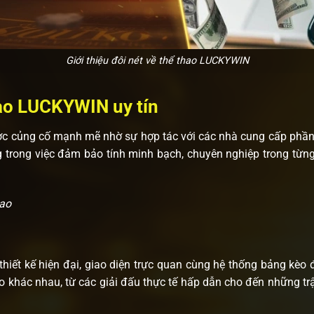
Giới thiệu đôi nét về thể thao LUCKYWIN
thao LUCKYWIN uy tín
c củng cố mạnh mẽ nhờ sự hợp tác với các nhà cung cấp phần
ng trong việc đảm bảo tính minh bạch, chuyên nghiệp trong từ
cao
hiết kế hiện đại, giao diện trực quan cùng hệ thống bảng kèo 
ao khác nhau, từ các giải đấu thực tế hấp dẫn cho đến những t