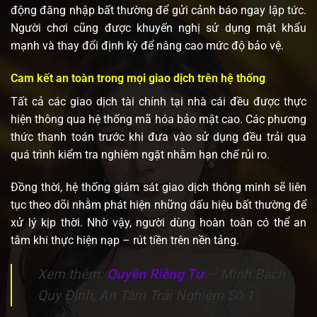
động đăng nhập bất thường để gửi cảnh báo ngay lập tức.
Người chơi cũng được khuyến nghị sử dụng mật khẩu
mạnh và thay đổi định kỳ để nâng cao mức độ bảo vệ.
Cam kết an toàn trong mọi giao dịch trên hệ thống
Tất cả các giao dịch tài chính tại nhà cái đều được thực
hiện thông qua hệ thống mã hóa bảo mật cao. Các phương
thức thanh toán trước khi đưa vào sử dụng đều trải qua
quá trình kiểm tra nghiêm ngặt nhằm hạn chế rủi ro.
Đồng thời, hệ thống giám sát giao dịch thông minh sẽ liên
tục theo dõi nhằm phát hiện những dấu hiệu bất thường để
xử lý kịp thời. Nhờ vậy, người dùng hoàn toàn có thể an
tâm khi thực hiện nạp – rút tiền trên nền tảng.
Xem thêm:
Quyền Riêng Tư
– Minh Bạch
Quy Định, An Tâm Trải Nghiệm Số 1