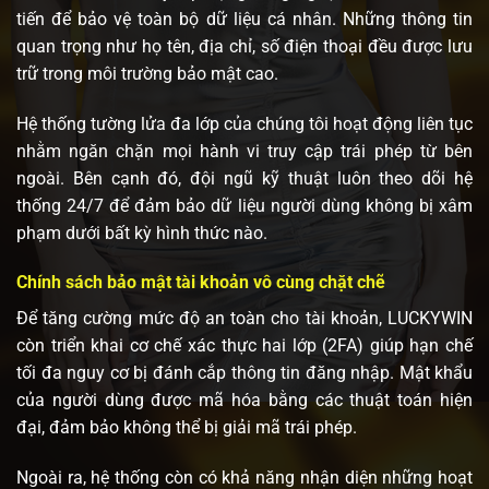
tiến để bảo vệ toàn bộ dữ liệu cá nhân. Những thông tin
quan trọng như họ tên, địa chỉ, số điện thoại đều được lưu
trữ trong môi trường bảo mật cao.
Hệ thống tường lửa đa lớp của chúng tôi hoạt động liên tục
nhằm ngăn chặn mọi hành vi truy cập trái phép từ bên
ngoài. Bên cạnh đó, đội ngũ kỹ thuật luôn theo dõi hệ
thống 24/7 để đảm bảo dữ liệu người dùng không bị xâm
phạm dưới bất kỳ hình thức nào.
Chính sách bảo mật tài khoản vô cùng chặt chẽ
Để tăng cường mức độ an toàn cho tài khoản, LUCKYWIN
còn triển khai cơ chế xác thực hai lớp (2FA) giúp hạn chế
tối đa nguy cơ bị đánh cắp thông tin đăng nhập. Mật khẩu
của người dùng được mã hóa bằng các thuật toán hiện
đại, đảm bảo không thể bị giải mã trái phép.
Ngoài ra, hệ thống còn có khả năng nhận diện những hoạt