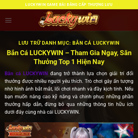
Chuyển
LUCKYWIN GAME BÀI ĐĂNG CẤP THƯỢNG LƯU
đến
nội
dung
LƯU TRỮ DANH MỤC:
BẮN CÁ LUCKYWIN
Bắn Cá LUCKYWIN – Tham Gia Ngay, Săn
Thưởng Top 1 Hiện Nay
Bắn cá LUCKYWIN
đang trở thành lựa chọn giải trí đổi
thưởng được nhiều người yêu thích. Trò chơi gây ấn tượng
nhờ hình ảnh bắt mắt, lối chơi nhanh và đầy kịch tính. Nếu
bạn muốn nâng cao kỹ năng và chinh phục những phần
thưởng hấp dẫn, đừng bỏ qua những thông tin hữu ích
dưới đây cùng nhà cái LUCKYWIN.