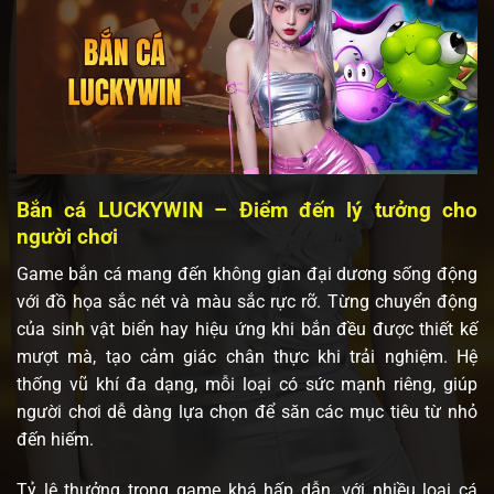
Bắn cá LUCKYWIN – Điểm đến lý tưởng cho
người chơi
Game bắn cá mang đến không gian đại dương sống động
với đồ họa sắc nét và màu sắc rực rỡ. Từng chuyển động
của sinh vật biển hay hiệu ứng khi bắn đều được thiết kế
mượt mà, tạo cảm giác chân thực khi trải nghiệm. Hệ
thống vũ khí đa dạng, mỗi loại có sức mạnh riêng, giúp
người chơi dễ dàng lựa chọn để săn các mục tiêu từ nhỏ
đến hiếm.
Tỷ lệ thưởng trong game khá hấp dẫn, với nhiều loại cá