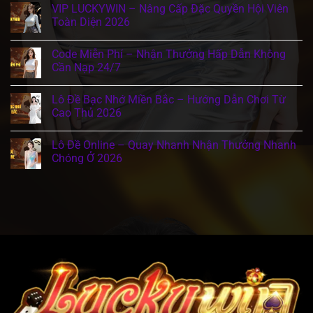
VIP LUCKYWIN – Nâng Cấp Đặc Quyền Hội Viên
Toàn Diện 2026
Code Miễn Phí – Nhận Thưởng Hấp Dẫn Không
Cần Nạp 24/7
Lô Đề Bạc Nhớ Miền Bắc – Hướng Dẫn Chơi Từ
Cao Thủ 2026
Lô Đề Online – Quay Nhanh Nhận Thưởng Nhanh
Chóng Ở 2026