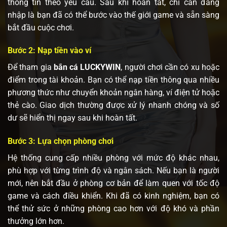
thông tin theo yêu cầu. Sau khi hoàn tất, chỉ cần đăng
nhập là bạn đã có thể bước vào thế giới game và sẵn sàng
bắt đầu cuộc chơi.
Bước 2: Nạp tiền vào ví
Để tham gia
bắn cá LUCKYWIN
, người chơi cần có xu hoặc
điểm trong tài khoản. Bạn có thể nạp tiền thông qua nhiều
phương thức như chuyển khoản ngân hàng, ví điện tử hoặc
thẻ cào. Giao dịch thường được xử lý nhanh chóng và số
dư sẽ hiển thị ngay sau khi hoàn tất.
Bước 3: Lựa chọn phòng chơi
Hệ thống cung cấp nhiều phòng với mức độ khác nhau,
phù hợp với từng trình độ và ngân sách. Nếu bạn là người
mới, nên bắt đầu ở phòng cơ bản để làm quen với tốc độ
game và cách điều khiển. Khi đã có kinh nghiệm, bạn có
thể thử sức ở những phòng cao hơn với độ khó và phần
thưởng lớn hơn.