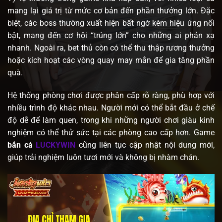
mang lại giá trị từ mức cơ bản đến phần thưởng lớn. Đặc
biệt, các boss thường xuất hiện bất ngờ kèm hiệu ứng nổi
bật, mang đến cơ hội “trúng lớn” cho những ai phản xạ
nhanh. Ngoài ra, bet thủ còn có thể thu thập rương thưởng
hoặc kích hoạt các vòng quay may mắn để gia tăng phần
quà.
Hệ thống phòng chơi được phân cấp rõ ràng, phù hợp với
nhiều trình độ khác nhau. Người mới có thể bắt đầu ở chế
độ dễ để làm quen, trong khi những người chơi giàu kinh
nghiệm có thể thử sức tại các phòng cao cấp hơn. Game
bắn cá
LUCKYWIN
cũng liên tục cập nhật nội dung mới,
giúp trải nghiệm luôn tươi mới và không bị nhàm chán.