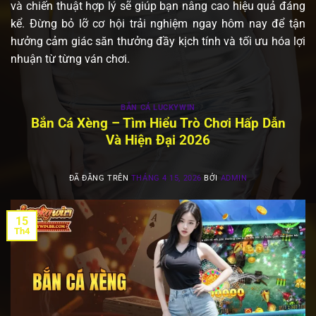
và chiến thuật hợp lý sẽ giúp bạn nâng cao hiệu quả đáng
kể. Đừng bỏ lỡ cơ hội trải nghiệm ngay hôm nay để tận
hưởng cảm giác săn thưởng đầy kịch tính và tối ưu hóa lợi
nhuận từ từng ván chơi.
BẮN CÁ LUCKYWIN
Bắn Cá Xèng – Tìm Hiểu Trò Chơi Hấp Dẫn
Và Hiện Đại 2026
ĐÃ ĐĂNG TRÊN
THÁNG 4 15, 2026
BỞI
ADMIN
15
Th4