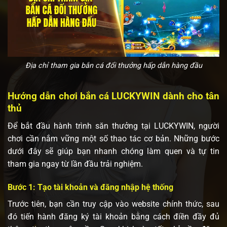
Địa chỉ tham gia bắn cá đổi thưởng hấp dẫn hàng đầu
Hướng dẫn chơi bắn cá LUCKYWIN dành cho tân
thủ
Để bắt đầu hành trình săn thưởng tại LUCKYWIN, người
chơi cần nắm vững một số thao tác cơ bản. Những bước
dưới đây sẽ giúp bạn nhanh chóng làm quen và tự tin
tham gia ngay từ lần đầu trải nghiệm.
Bước 1: Tạo tài khoản và đăng nhập hệ thống
Trước tiên, bạn cần truy cập vào website chính thức, sau
đó tiến hành đăng ký tài khoản bằng cách điền đầy đủ