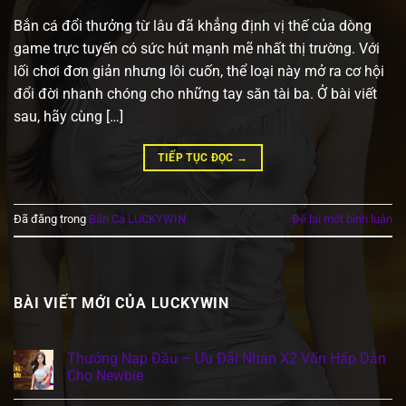
Bắn cá đổi thưởng từ lâu đã khẳng định vị thế của dòng
game trực tuyến có sức hút mạnh mẽ nhất thị trường. Với
lối chơi đơn giản nhưng lôi cuốn, thể loại này mở ra cơ hội
đổi đời nhanh chóng cho những tay săn tài ba. Ở bài viết
sau, hãy cùng […]
TIẾP TỤC ĐỌC
→
Đã đăng trong
Bắn Cá LUCKYWIN
Để lại một bình luận
BÀI VIẾT MỚI CỦA LUCKYWIN
Thưởng Nạp Đầu – Ưu Đãi Nhân X2 Vốn Hấp Dẫn
Cho Newbie